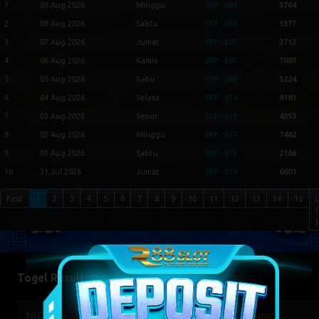
1
09 Aug 2026
Minggu
SYP - 684
3764
2
08 Aug 2026
Sabtu
SYP - 683
1377
3
07 Aug 2026
Jumat
SYP - 682
3712
4
06 Aug 2026
Kamis
SYP - 681
7097
5
05 Aug 2026
Rabu
SYP - 680
5224
6
04 Aug 2026
Selasa
SYP - 679
9181
7
03 Aug 2026
Senin
SYP - 678
4353
8
02 Aug 2026
Minggu
SYP - 677
7462
9
01 Aug 2026
Sabtu
SYP - 676
2166
10
31 Jul 2026
Jumat
SYP - 675
6601
First
1
2
3
4
5
6
7
8
9
10
11
12
13
14
15
(
)
Togel Result
TOTO WUHAN
09-08-2026
9587