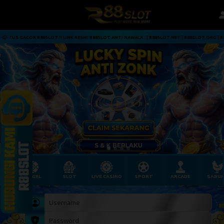
 GACOR R88SLOT !! LINK RESMI R88SLOT ANTI NAWALA : | R88SLOT.NET | R88SLOT.ORG | R88SL
TOGEL
SLOT
LIVE CASINO
SPORT
ARCADE
SABU