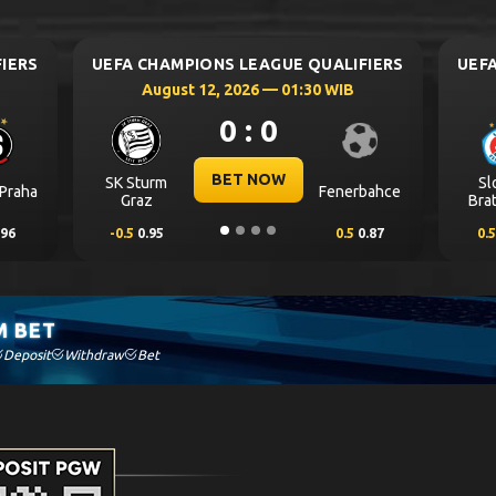
IERS
E-FOOTBALL F24 INTERNATIONAL
E-
FRIENDLY
August 7, 2026 — 18:30 WIB
1 : 2
Saint-
oise
BET NOW
e-Argentina
e-Italy
e-P
1.00
0.00
0.44
0.00
-0.68
0.0
M BET
Deposit
Withdraw
Bet