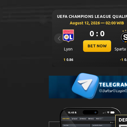
UEFA CHAMPIONS LEAGUE QUALIF
August 11, 2026 — 22:59 WIB
0 : 0
Previous
BET NOW
Union 
Bodo Glimt
Gill
0.75
0.82
-0.75
TELEGRA
Daftar
Login