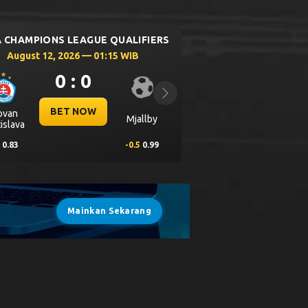
FOOTBALL F24 INTERNATIONAL
FRIENDLY
August 7, 2026 — 18:45 WIB
0 : 0
Next
BET NOW
oland
e-Wales
0
0.00
0.00
0.00
Mainkan Sekarang