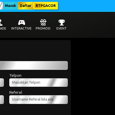
.INFO | TERIMAKASIH SELAMAT BERMAIN BOSKUH
SELAMAT DATANG 
Masuk
Daftar
RTPGACOR
ADE
INTERACTIVE
PROMOSI
EVENT
Telpon
Referal