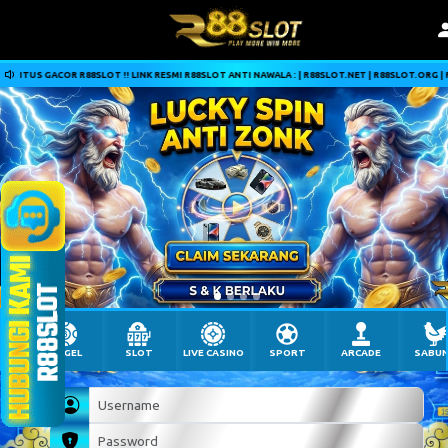
US GACOR R88SLOT !! LINK RESMI R88SLOT ANTI NAWALA : | R88SLOT.NET | R88SLOT.ORG | R88
TOGEL
SLOT
LIVE CASINO
SPORT
ARCADE
SABU